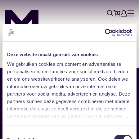
Tickets
Account
Progr
Menu
Zoek
Skip navigatie
Deze website maakt gebruik van cookies
We gebruiken cookies om content en advertenties te
personaliseren, om functies voor social media te bieden
en om ons websiteverkeer te analyseren. Ook delen we
Sitemap
informatie over uw gebruik van onze site met onze
partners voor social media, adverteren en analyse. Deze
Home
Disclaimer
partners kunnen deze gegevens combineren met andere
Vrijwilligers
Toegankelijkheid
informatie die u aan ze heeft verstrekt of die ze hebben
Verhuur
Privacy & cookies
Follow
verzameld op basis van uw gebruik van hun services. U
gaat akkoord met onze cookies als u onze website blijft
gebruiken.
Facebook
Instagram
LinkedIn
Toestemmingsselectie