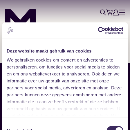
Tickets
Account
Progr
Menu
Zoek
Skip navigatie
Deze website maakt gebruik van cookies
We gebruiken cookies om content en advertenties te
personaliseren, om functies voor social media te bieden
en om ons websiteverkeer te analyseren. Ook delen we
Sitemap
informatie over uw gebruik van onze site met onze
partners voor social media, adverteren en analyse. Deze
Home
Disclaimer
partners kunnen deze gegevens combineren met andere
Vrijwilligers
Toegankelijkheid
informatie die u aan ze heeft verstrekt of die ze hebben
Verhuur
Privacy & cookies
Follow
verzameld op basis van uw gebruik van hun services. U
gaat akkoord met onze cookies als u onze website blijft
gebruiken.
Facebook
Instagram
LinkedIn
Toestemmingsselectie