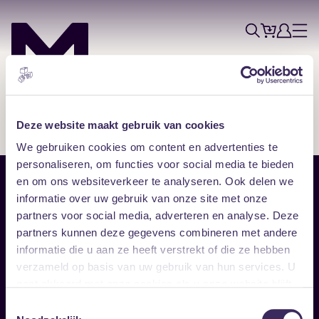
Tickets
Account
Progr
Menu
Zoek
Skip navigatie
Deze website maakt gebruik van cookies
We gebruiken cookies om content en advertenties te
personaliseren, om functies voor social media te bieden
en om ons websiteverkeer te analyseren. Ook delen we
Sitemap
informatie over uw gebruik van onze site met onze
partners voor social media, adverteren en analyse. Deze
Home
Disclaimer
partners kunnen deze gegevens combineren met andere
Vrijwilligers
Toegankelijkheid
informatie die u aan ze heeft verstrekt of die ze hebben
Verhuur
Privacy & cookies
Follow
verzameld op basis van uw gebruik van hun services. U
gaat akkoord met onze cookies als u onze website blijft
gebruiken.
Facebook
Instagram
LinkedIn
Toestemmingsselectie