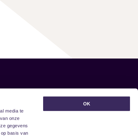
euwsbrief ontvangen?
OK
al media te
 van onze
deze gegevens
 op basis van