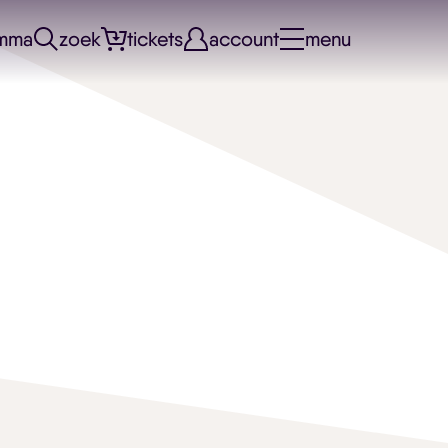
mma
zoek
tickets
account
menu