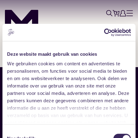
Tickets
Account
Progr
Menu
Zoek
Skip navigatie
Deze website maakt gebruik van cookies
We gebruiken cookies om content en advertenties te
personaliseren, om functies voor social media te bieden
en om ons websiteverkeer te analyseren. Ook delen we
Sitemap
informatie over uw gebruik van onze site met onze
partners voor social media, adverteren en analyse. Deze
Home
Disclaimer
partners kunnen deze gegevens combineren met andere
Vrijwilligers
Toegankelijkheid
informatie die u aan ze heeft verstrekt of die ze hebben
Verhuur
Privacy & cookies
Follow
verzameld op basis van uw gebruik van hun services. U
gaat akkoord met onze cookies als u onze website blijft
gebruiken.
Facebook
Instagram
LinkedIn
Toestemmingsselectie