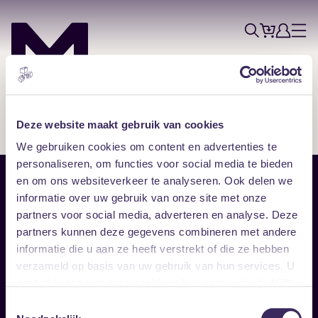
Tickets
Account
Progr
Menu
Zoek
Skip navigatie
Deze website maakt gebruik van cookies
We gebruiken cookies om content en advertenties te
personaliseren, om functies voor social media te bieden
en om ons websiteverkeer te analyseren. Ook delen we
Sitemap
informatie over uw gebruik van onze site met onze
partners voor social media, adverteren en analyse. Deze
Home
Disclaimer
partners kunnen deze gegevens combineren met andere
Vrijwilligers
Toegankelijkheid
informatie die u aan ze heeft verstrekt of die ze hebben
Verhuur
Privacy & cookies
Follow
verzameld op basis van uw gebruik van hun services. U
gaat akkoord met onze cookies als u onze website blijft
gebruiken.
Facebook
Instagram
LinkedIn
Toestemmingsselectie