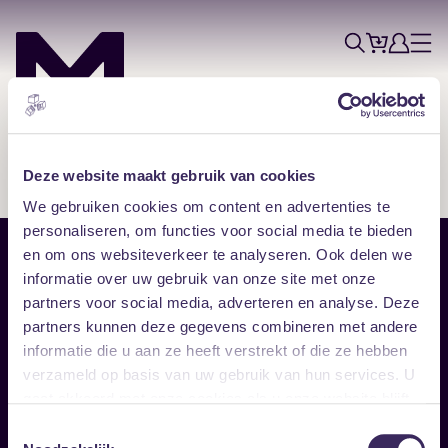
Tickets
Account
Progr
Menu
Zoek
Skip navigatie
Deze website maakt gebruik van cookies
We gebruiken cookies om content en advertenties te
personaliseren, om functies voor social media te bieden
en om ons websiteverkeer te analyseren. Ook delen we
Sitemap
informatie over uw gebruik van onze site met onze
partners voor social media, adverteren en analyse. Deze
Home
Disclaimer
partners kunnen deze gegevens combineren met andere
Vrijwilligers
Toegankelijkheid
informatie die u aan ze heeft verstrekt of die ze hebben
Verhuur
Privacy & cookies
Follow
verzameld op basis van uw gebruik van hun services. U
gaat akkoord met onze cookies als u onze website blijft
gebruiken.
Facebook
Instagram
LinkedIn
Toestemmingsselectie