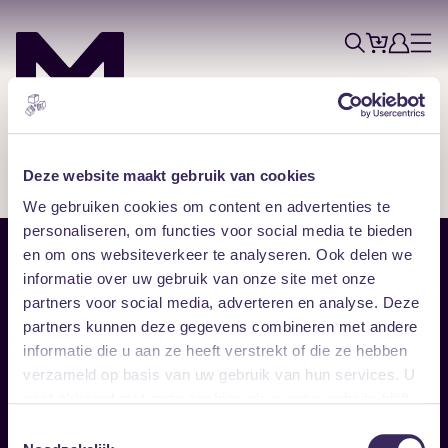
Tickets
Account
Progr
Menu
Zoek
Skip navigatie
Deze website maakt gebruik van cookies
We gebruiken cookies om content en advertenties te
personaliseren, om functies voor social media te bieden
en om ons websiteverkeer te analyseren. Ook delen we
Sitemap
informatie over uw gebruik van onze site met onze
partners voor social media, adverteren en analyse. Deze
Home
Disclaimer
partners kunnen deze gegevens combineren met andere
Vrijwilligers
Toegankelijkheid
informatie die u aan ze heeft verstrekt of die ze hebben
Verhuur
Privacy & cookies
Follow
verzameld op basis van uw gebruik van hun services. U
gaat akkoord met onze cookies als u onze website blijft
gebruiken.
Facebook
Instagram
LinkedIn
Toestemmingsselectie