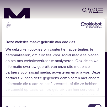
Tickets
Account
Progr
Menu
Zoek
Skip navigatie
Deze website maakt gebruik van cookies
We gebruiken cookies om content en advertenties te
personaliseren, om functies voor social media te bieden
en om ons websiteverkeer te analyseren. Ook delen we
Sitemap
informatie over uw gebruik van onze site met onze
partners voor social media, adverteren en analyse. Deze
Home
Disclaimer
partners kunnen deze gegevens combineren met andere
Vrijwilligers
Toegankelijkheid
informatie die u aan ze heeft verstrekt of die ze hebben
Verhuur
Privacy & cookies
Follow
verzameld op basis van uw gebruik van hun services. U
gaat akkoord met onze cookies als u onze website blijft
gebruiken.
Facebook
Instagram
LinkedIn
Toestemmingsselectie