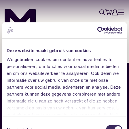
Tickets
Account
Progr
Menu
Zoek
Skip navigatie
Deze website maakt gebruik van cookies
We gebruiken cookies om content en advertenties te
personaliseren, om functies voor social media te bieden
en om ons websiteverkeer te analyseren. Ook delen we
Sitemap
informatie over uw gebruik van onze site met onze
partners voor social media, adverteren en analyse. Deze
Home
Disclaimer
partners kunnen deze gegevens combineren met andere
Vrijwilligers
Toegankelijkheid
informatie die u aan ze heeft verstrekt of die ze hebben
Verhuur
Privacy & cookies
Follow
verzameld op basis van uw gebruik van hun services. U
gaat akkoord met onze cookies als u onze website blijft
gebruiken.
Facebook
Instagram
LinkedIn
Toestemmingsselectie