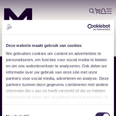
Tickets
Account
Progr
Menu
Zoek
Skip navigatie
Deze website maakt gebruik van cookies
We gebruiken cookies om content en advertenties te
personaliseren, om functies voor social media te bieden
en om ons websiteverkeer te analyseren. Ook delen we
Sitemap
informatie over uw gebruik van onze site met onze
partners voor social media, adverteren en analyse. Deze
Home
Disclaimer
partners kunnen deze gegevens combineren met andere
Vrijwilligers
Toegankelijkheid
informatie die u aan ze heeft verstrekt of die ze hebben
Verhuur
Privacy & cookies
Follow
verzameld op basis van uw gebruik van hun services. U
gaat akkoord met onze cookies als u onze website blijft
gebruiken.
Facebook
Instagram
LinkedIn
Toestemmingsselectie