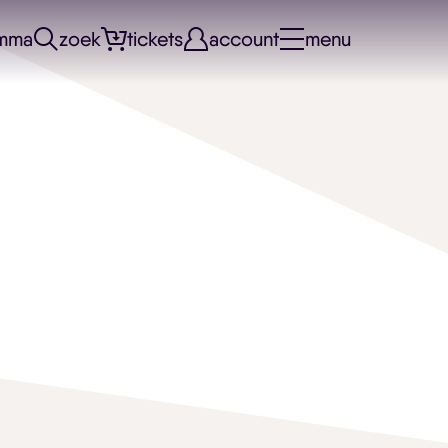
mma
zoek
tickets
account
menu