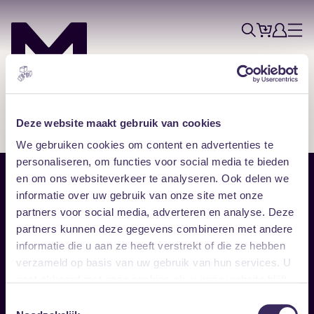
Tickets
Account
Progr
Menu
Zoek
Skip navigatie
Deze website maakt gebruik van cookies
We gebruiken cookies om content en advertenties te
personaliseren, om functies voor social media te bieden
en om ons websiteverkeer te analyseren. Ook delen we
Sitemap
informatie over uw gebruik van onze site met onze
partners voor social media, adverteren en analyse. Deze
Home
Disclaimer
partners kunnen deze gegevens combineren met andere
Vrijwilligers
Toegankelijkheid
informatie die u aan ze heeft verstrekt of die ze hebben
Verhuur
Privacy & cookies
Follow
verzameld op basis van uw gebruik van hun services. U
gaat akkoord met onze cookies als u onze website blijft
gebruiken.
Facebook
Instagram
LinkedIn
Toestemmingsselectie