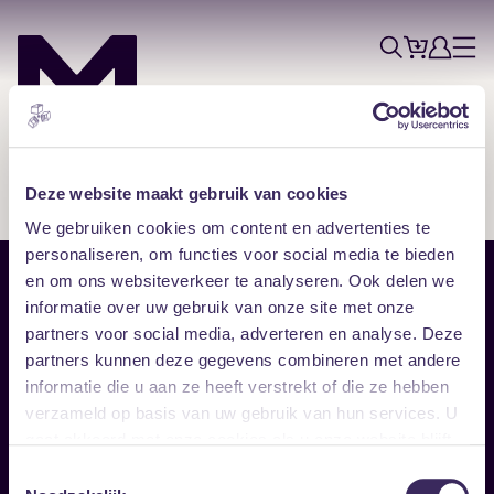
Tickets
Account
Progr
Menu
Zoek
Skip navigatie
Deze website maakt gebruik van cookies
We gebruiken cookies om content en advertenties te
personaliseren, om functies voor social media te bieden
en om ons websiteverkeer te analyseren. Ook delen we
Sitemap
informatie over uw gebruik van onze site met onze
partners voor social media, adverteren en analyse. Deze
Home
Disclaimer
partners kunnen deze gegevens combineren met andere
Vrijwilligers
Toegankelijkheid
informatie die u aan ze heeft verstrekt of die ze hebben
Verhuur
Privacy & cookies
Follow
verzameld op basis van uw gebruik van hun services. U
gaat akkoord met onze cookies als u onze website blijft
gebruiken.
Facebook
Instagram
LinkedIn
Toestemmingsselectie