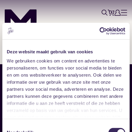
Tickets
Account
Progr
Menu
Zoek
Skip navigatie
Deze website maakt gebruik van cookies
We gebruiken cookies om content en advertenties te
personaliseren, om functies voor social media te bieden
en om ons websiteverkeer te analyseren. Ook delen we
Sitemap
informatie over uw gebruik van onze site met onze
partners voor social media, adverteren en analyse. Deze
Home
Disclaimer
partners kunnen deze gegevens combineren met andere
Vrijwilligers
Toegankelijkheid
informatie die u aan ze heeft verstrekt of die ze hebben
Verhuur
Privacy & cookies
Follow
verzameld op basis van uw gebruik van hun services. U
gaat akkoord met onze cookies als u onze website blijft
gebruiken.
Facebook
Instagram
LinkedIn
Toestemmingsselectie