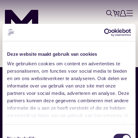
Tickets
Account
Progr
Menu
Zoek
Skip navigatie
Deze website maakt gebruik van cookies
We gebruiken cookies om content en advertenties te
personaliseren, om functies voor social media te bieden
en om ons websiteverkeer te analyseren. Ook delen we
Sitemap
informatie over uw gebruik van onze site met onze
partners voor social media, adverteren en analyse. Deze
Home
Disclaimer
partners kunnen deze gegevens combineren met andere
Vrijwilligers
Toegankelijkheid
informatie die u aan ze heeft verstrekt of die ze hebben
Verhuur
Privacy & cookies
Follow
verzameld op basis van uw gebruik van hun services. U
gaat akkoord met onze cookies als u onze website blijft
gebruiken.
Facebook
Instagram
LinkedIn
Toestemmingsselectie