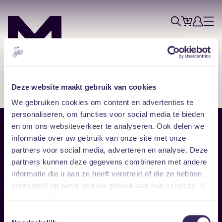
Tickets
Account
Progr
Menu
Zoek
Skip navigatie
Deze website maakt gebruik van cookies
We gebruiken cookies om content en advertenties te
personaliseren, om functies voor social media te bieden
en om ons websiteverkeer te analyseren. Ook delen we
Sitemap
informatie over uw gebruik van onze site met onze
partners voor social media, adverteren en analyse. Deze
Home
Disclaimer
partners kunnen deze gegevens combineren met andere
Vrijwilligers
Toegankelijkheid
informatie die u aan ze heeft verstrekt of die ze hebben
Verhuur
Privacy & cookies
Follow
verzameld op basis van uw gebruik van hun services. U
gaat akkoord met onze cookies als u onze website blijft
gebruiken.
Facebook
Instagram
LinkedIn
Toestemmingsselectie