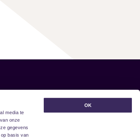
euwsbrief ontvangen?
OK
al media te
 van onze
deze gegevens
 op basis van