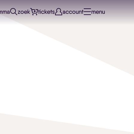
mma
zoek
tickets
account
menu