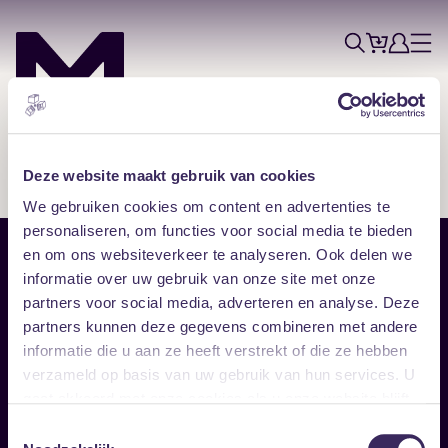
Tickets
Account
Progr
Menu
Zoek
Skip navigatie
Deze website maakt gebruik van cookies
We gebruiken cookies om content en advertenties te
personaliseren, om functies voor social media te bieden
en om ons websiteverkeer te analyseren. Ook delen we
Sitemap
informatie over uw gebruik van onze site met onze
partners voor social media, adverteren en analyse. Deze
Home
Disclaimer
partners kunnen deze gegevens combineren met andere
Vrijwilligers
Toegankelijkheid
informatie die u aan ze heeft verstrekt of die ze hebben
Verhuur
Privacy & cookies
Follow
verzameld op basis van uw gebruik van hun services. U
gaat akkoord met onze cookies als u onze website blijft
gebruiken.
Facebook
Instagram
LinkedIn
Toestemmingsselectie