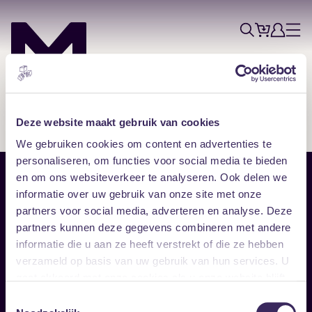
Tickets
Account
Progr
Menu
Zoek
Skip navigatie
Deze website maakt gebruik van cookies
We gebruiken cookies om content en advertenties te
personaliseren, om functies voor social media te bieden
en om ons websiteverkeer te analyseren. Ook delen we
Sitemap
informatie over uw gebruik van onze site met onze
partners voor social media, adverteren en analyse. Deze
Home
Disclaimer
partners kunnen deze gegevens combineren met andere
Vrijwilligers
Toegankelijkheid
informatie die u aan ze heeft verstrekt of die ze hebben
Verhuur
Privacy & cookies
Follow
verzameld op basis van uw gebruik van hun services. U
gaat akkoord met onze cookies als u onze website blijft
gebruiken.
Facebook
Instagram
LinkedIn
Toestemmingsselectie