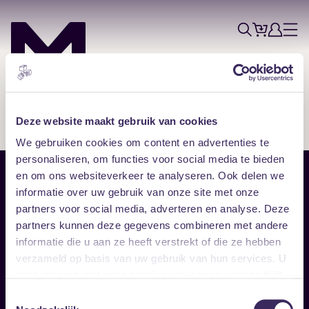
Tickets
Account
Progr
Menu
Zoek
Skip navigatie
Deze website maakt gebruik van cookies
We gebruiken cookies om content en advertenties te
personaliseren, om functies voor social media te bieden
en om ons websiteverkeer te analyseren. Ook delen we
Sitemap
informatie over uw gebruik van onze site met onze
partners voor social media, adverteren en analyse. Deze
Home
Disclaimer
partners kunnen deze gegevens combineren met andere
Vrijwilligers
Toegankelijkheid
informatie die u aan ze heeft verstrekt of die ze hebben
Verhuur
Privacy & cookies
Follow
verzameld op basis van uw gebruik van hun services. U
gaat akkoord met onze cookies als u onze website blijft
gebruiken.
Facebook
Instagram
LinkedIn
Toestemmingsselectie