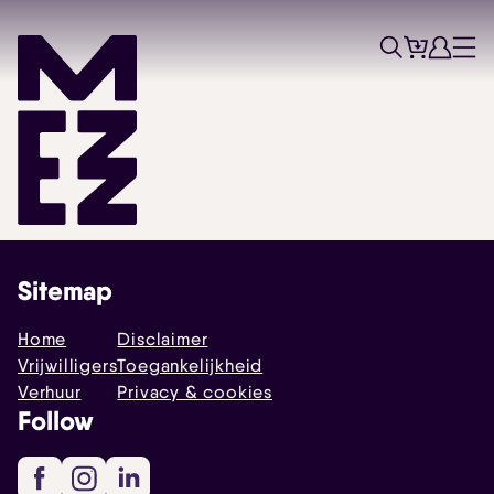
Tickets
Account
Progr
Menu
Zoek
Skip navigatie
Sitemap
Home
Disclaimer
Vrijwilligers
Toegankelijkheid
Verhuur
Privacy & cookies
Follow
Facebook
Instagram
LinkedIn