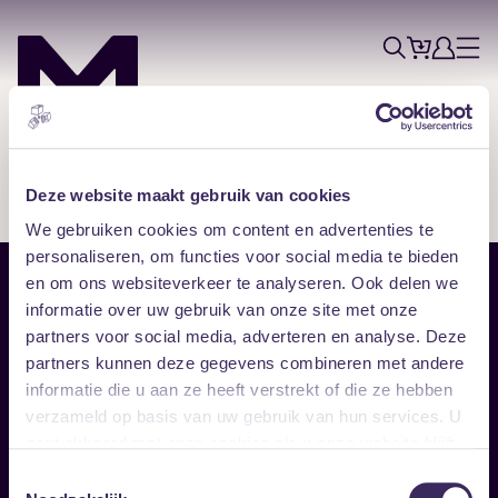
Tickets
Account
Progr
Menu
Zoek
Skip navigatie
Deze website maakt gebruik van cookies
We gebruiken cookies om content en advertenties te
personaliseren, om functies voor social media te bieden
en om ons websiteverkeer te analyseren. Ook delen we
Sitemap
informatie over uw gebruik van onze site met onze
partners voor social media, adverteren en analyse. Deze
Home
Disclaimer
partners kunnen deze gegevens combineren met andere
Vrijwilligers
Toegankelijkheid
informatie die u aan ze heeft verstrekt of die ze hebben
Verhuur
Privacy & cookies
Follow
verzameld op basis van uw gebruik van hun services. U
gaat akkoord met onze cookies als u onze website blijft
gebruiken.
Facebook
Instagram
LinkedIn
Toestemmingsselectie