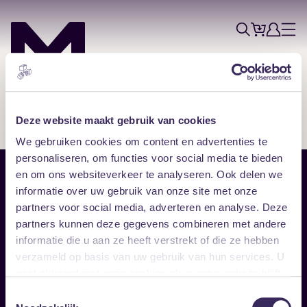
Tickets
Account
Progr
Menu
Zoek
Skip navigatie
Deze website maakt gebruik van cookies
We gebruiken cookies om content en advertenties te
personaliseren, om functies voor social media te bieden
en om ons websiteverkeer te analyseren. Ook delen we
Sitemap
informatie over uw gebruik van onze site met onze
partners voor social media, adverteren en analyse. Deze
Home
Disclaimer
partners kunnen deze gegevens combineren met andere
Vrijwilligers
Toegankelijkheid
informatie die u aan ze heeft verstrekt of die ze hebben
Verhuur
Privacy & cookies
Follow
verzameld op basis van uw gebruik van hun services. U
gaat akkoord met onze cookies als u onze website blijft
gebruiken.
Facebook
Instagram
LinkedIn
Toestemmingsselectie