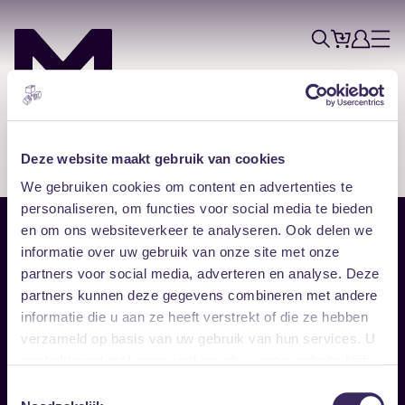
Tickets
Account
Progr
Menu
Zoek
Skip navigatie
Deze website maakt gebruik van cookies
We gebruiken cookies om content en advertenties te
personaliseren, om functies voor social media te bieden
en om ons websiteverkeer te analyseren. Ook delen we
Sitemap
informatie over uw gebruik van onze site met onze
partners voor social media, adverteren en analyse. Deze
Home
Disclaimer
partners kunnen deze gegevens combineren met andere
Vrijwilligers
Toegankelijkheid
informatie die u aan ze heeft verstrekt of die ze hebben
Verhuur
Privacy & cookies
Follow
verzameld op basis van uw gebruik van hun services. U
gaat akkoord met onze cookies als u onze website blijft
gebruiken.
Facebook
Instagram
LinkedIn
Toestemmingsselectie