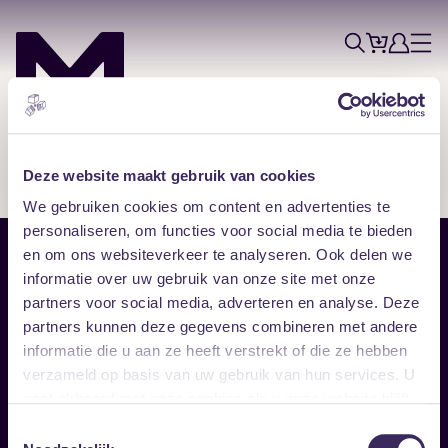
Tickets
Account
Progr
Menu
Zoek
Skip navigatie
Deze website maakt gebruik van cookies
We gebruiken cookies om content en advertenties te
personaliseren, om functies voor social media te bieden
en om ons websiteverkeer te analyseren. Ook delen we
Sitemap
informatie over uw gebruik van onze site met onze
partners voor social media, adverteren en analyse. Deze
Home
Disclaimer
partners kunnen deze gegevens combineren met andere
Vrijwilligers
Toegankelijkheid
informatie die u aan ze heeft verstrekt of die ze hebben
Verhuur
Privacy & cookies
Follow
verzameld op basis van uw gebruik van hun services. U
gaat akkoord met onze cookies als u onze website blijft
gebruiken.
Facebook
Instagram
LinkedIn
Toestemmingsselectie