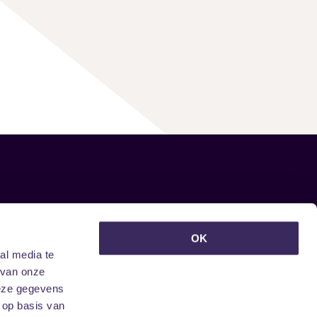
euwsbrief ontvangen?
OK
al media te
 van onze
deze gegevens
 op basis van