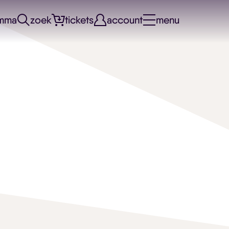
mma
zoek
tickets
account
menu