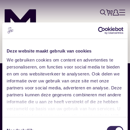
Tickets
Account
Progr
Menu
Zoek
Skip navigatie
Deze website maakt gebruik van cookies
We gebruiken cookies om content en advertenties te
personaliseren, om functies voor social media te bieden
en om ons websiteverkeer te analyseren. Ook delen we
Sitemap
informatie over uw gebruik van onze site met onze
partners voor social media, adverteren en analyse. Deze
Home
Disclaimer
partners kunnen deze gegevens combineren met andere
Vrijwilligers
Toegankelijkheid
informatie die u aan ze heeft verstrekt of die ze hebben
Verhuur
Privacy & cookies
Follow
verzameld op basis van uw gebruik van hun services. U
gaat akkoord met onze cookies als u onze website blijft
gebruiken.
Facebook
Instagram
LinkedIn
Toestemmingsselectie