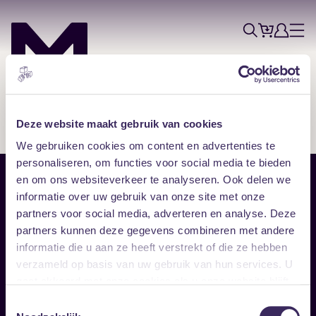
Tickets
Account
Progr
Menu
Zoek
Skip navigatie
Deze website maakt gebruik van cookies
We gebruiken cookies om content en advertenties te
personaliseren, om functies voor social media te bieden
en om ons websiteverkeer te analyseren. Ook delen we
Sitemap
informatie over uw gebruik van onze site met onze
partners voor social media, adverteren en analyse. Deze
Home
Disclaimer
partners kunnen deze gegevens combineren met andere
Vrijwilligers
Toegankelijkheid
informatie die u aan ze heeft verstrekt of die ze hebben
Verhuur
Privacy & cookies
Follow
verzameld op basis van uw gebruik van hun services. U
gaat akkoord met onze cookies als u onze website blijft
gebruiken.
Facebook
Instagram
LinkedIn
Toestemmingsselectie