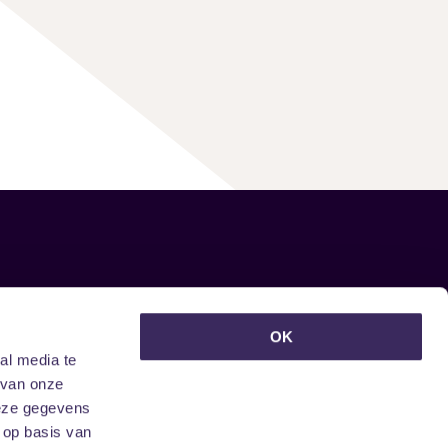
euwsbrief ontvangen?
OK
al media te
 van onze
deze gegevens
 op basis van