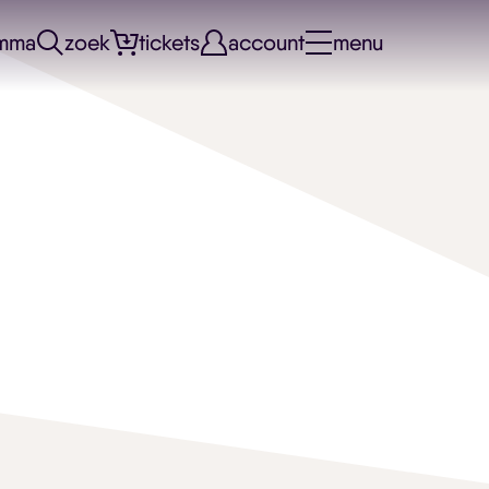
mma
zoek
tickets
account
menu