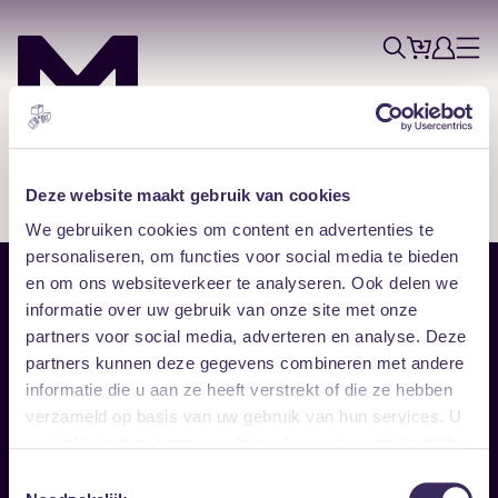
Tickets
Account
Progr
Menu
Zoek
Skip navigatie
Deze website maakt gebruik van cookies
We gebruiken cookies om content en advertenties te
personaliseren, om functies voor social media te bieden
en om ons websiteverkeer te analyseren. Ook delen we
Sitemap
informatie over uw gebruik van onze site met onze
partners voor social media, adverteren en analyse. Deze
Home
Disclaimer
partners kunnen deze gegevens combineren met andere
Vrijwilligers
Toegankelijkheid
informatie die u aan ze heeft verstrekt of die ze hebben
Verhuur
Privacy & cookies
Follow
verzameld op basis van uw gebruik van hun services. U
gaat akkoord met onze cookies als u onze website blijft
gebruiken.
Facebook
Instagram
LinkedIn
Toestemmingsselectie