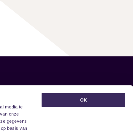
euwsbrief ontvangen?
OK
al media te
 van onze
deze gegevens
 op basis van