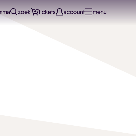
mma
zoek
tickets
account
menu