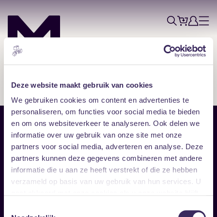
Tickets
Account
Progr
Menu
Zoek
Skip navigatie
Deze website maakt gebruik van cookies
We gebruiken cookies om content en advertenties te
personaliseren, om functies voor social media te bieden
en om ons websiteverkeer te analyseren. Ook delen we
Sitemap
informatie over uw gebruik van onze site met onze
partners voor social media, adverteren en analyse. Deze
Home
Disclaimer
partners kunnen deze gegevens combineren met andere
Vrijwilligers
Toegankelijkheid
informatie die u aan ze heeft verstrekt of die ze hebben
Verhuur
Privacy & cookies
Follow
verzameld op basis van uw gebruik van hun services. U
gaat akkoord met onze cookies als u onze website blijft
gebruiken.
Facebook
Instagram
LinkedIn
Toestemmingsselectie