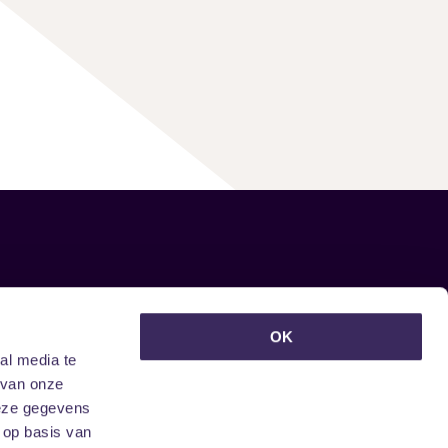
euwsbrief ontvangen?
OK
al media te
 van onze
deze gegevens
 op basis van