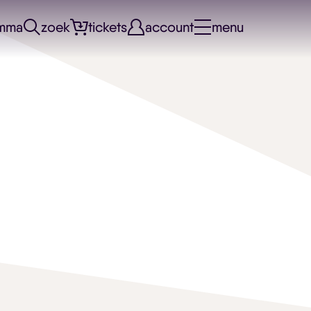
mma
zoek
tickets
account
menu