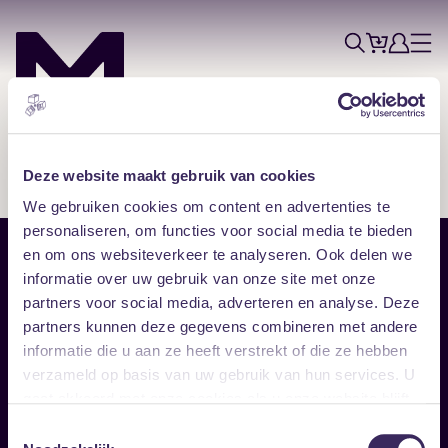
Tickets
Account
Progr
Menu
Zoek
Skip navigatie
Deze website maakt gebruik van cookies
We gebruiken cookies om content en advertenties te
personaliseren, om functies voor social media te bieden
en om ons websiteverkeer te analyseren. Ook delen we
Sitemap
informatie over uw gebruik van onze site met onze
partners voor social media, adverteren en analyse. Deze
Home
Disclaimer
partners kunnen deze gegevens combineren met andere
Vrijwilligers
Toegankelijkheid
informatie die u aan ze heeft verstrekt of die ze hebben
Verhuur
Privacy & cookies
Follow
verzameld op basis van uw gebruik van hun services. U
gaat akkoord met onze cookies als u onze website blijft
gebruiken.
Facebook
Instagram
LinkedIn
Toestemmingsselectie