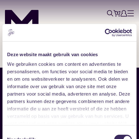
Tickets
Account
Progr
Menu
Zoek
Skip navigatie
Deze website maakt gebruik van cookies
We gebruiken cookies om content en advertenties te
personaliseren, om functies voor social media te bieden
en om ons websiteverkeer te analyseren. Ook delen we
Sitemap
informatie over uw gebruik van onze site met onze
partners voor social media, adverteren en analyse. Deze
Home
Disclaimer
partners kunnen deze gegevens combineren met andere
Vrijwilligers
Toegankelijkheid
informatie die u aan ze heeft verstrekt of die ze hebben
Verhuur
Privacy & cookies
Follow
verzameld op basis van uw gebruik van hun services. U
gaat akkoord met onze cookies als u onze website blijft
gebruiken.
Facebook
Instagram
LinkedIn
Toestemmingsselectie