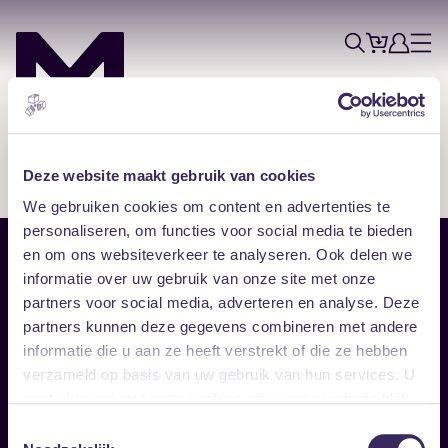
Tickets
Account
Progr
Menu
Zoek
Skip navigatie
Deze website maakt gebruik van cookies
We gebruiken cookies om content en advertenties te
personaliseren, om functies voor social media te bieden
en om ons websiteverkeer te analyseren. Ook delen we
Sitemap
informatie over uw gebruik van onze site met onze
partners voor social media, adverteren en analyse. Deze
Home
Disclaimer
partners kunnen deze gegevens combineren met andere
Vrijwilligers
Toegankelijkheid
informatie die u aan ze heeft verstrekt of die ze hebben
Verhuur
Privacy & cookies
Follow
verzameld op basis van uw gebruik van hun services. U
gaat akkoord met onze cookies als u onze website blijft
gebruiken.
Facebook
Instagram
LinkedIn
Toestemmingsselectie