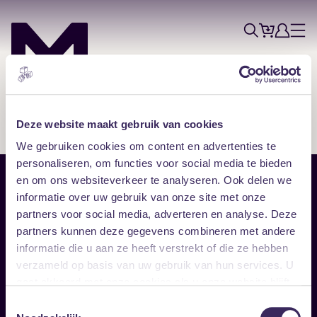
Tickets
Account
Progr
Menu
Zoek
Skip navigatie
Deze website maakt gebruik van cookies
We gebruiken cookies om content en advertenties te
personaliseren, om functies voor social media te bieden
en om ons websiteverkeer te analyseren. Ook delen we
Sitemap
informatie over uw gebruik van onze site met onze
partners voor social media, adverteren en analyse. Deze
Home
Disclaimer
partners kunnen deze gegevens combineren met andere
Vrijwilligers
Toegankelijkheid
informatie die u aan ze heeft verstrekt of die ze hebben
Verhuur
Privacy & cookies
Follow
verzameld op basis van uw gebruik van hun services. U
gaat akkoord met onze cookies als u onze website blijft
gebruiken.
Facebook
Instagram
LinkedIn
Toestemmingsselectie