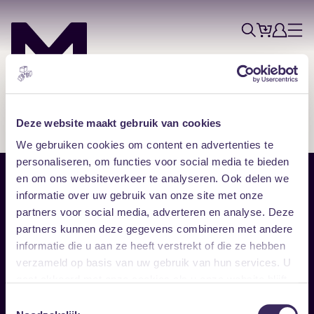
Tickets
Account
Progr
Menu
Zoek
Skip navigatie
Deze website maakt gebruik van cookies
We gebruiken cookies om content en advertenties te
personaliseren, om functies voor social media te bieden
en om ons websiteverkeer te analyseren. Ook delen we
Sitemap
informatie over uw gebruik van onze site met onze
partners voor social media, adverteren en analyse. Deze
Home
Disclaimer
partners kunnen deze gegevens combineren met andere
Vrijwilligers
Toegankelijkheid
informatie die u aan ze heeft verstrekt of die ze hebben
Verhuur
Privacy & cookies
Follow
verzameld op basis van uw gebruik van hun services. U
gaat akkoord met onze cookies als u onze website blijft
gebruiken.
Facebook
Instagram
LinkedIn
Toestemmingsselectie