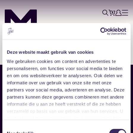
Tickets
Account
Progr
Menu
Zoek
Skip navigatie
Deze website maakt gebruik van cookies
We gebruiken cookies om content en advertenties te
personaliseren, om functies voor social media te bieden
en om ons websiteverkeer te analyseren. Ook delen we
Sitemap
informatie over uw gebruik van onze site met onze
partners voor social media, adverteren en analyse. Deze
Home
Disclaimer
partners kunnen deze gegevens combineren met andere
Vrijwilligers
Toegankelijkheid
informatie die u aan ze heeft verstrekt of die ze hebben
Verhuur
Privacy & cookies
Follow
verzameld op basis van uw gebruik van hun services. U
gaat akkoord met onze cookies als u onze website blijft
gebruiken.
Facebook
Instagram
LinkedIn
Toestemmingsselectie