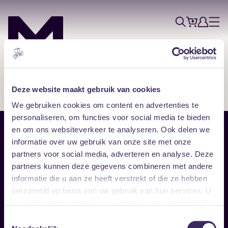
Tickets
Account
Progr
Menu
Zoek
Skip navigatie
Deze website maakt gebruik van cookies
We gebruiken cookies om content en advertenties te
personaliseren, om functies voor social media te bieden
en om ons websiteverkeer te analyseren. Ook delen we
Sitemap
informatie over uw gebruik van onze site met onze
partners voor social media, adverteren en analyse. Deze
Home
Disclaimer
partners kunnen deze gegevens combineren met andere
Vrijwilligers
Toegankelijkheid
informatie die u aan ze heeft verstrekt of die ze hebben
Verhuur
Privacy & cookies
Follow
verzameld op basis van uw gebruik van hun services. U
gaat akkoord met onze cookies als u onze website blijft
gebruiken.
Facebook
Instagram
LinkedIn
Toestemmingsselectie