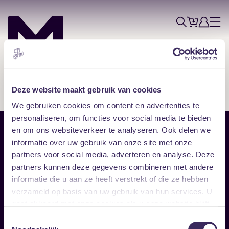
Tickets
Account
Progr
Menu
Zoek
Skip navigatie
Deze website maakt gebruik van cookies
We gebruiken cookies om content en advertenties te
personaliseren, om functies voor social media te bieden
en om ons websiteverkeer te analyseren. Ook delen we
Sitemap
informatie over uw gebruik van onze site met onze
partners voor social media, adverteren en analyse. Deze
Home
Disclaimer
partners kunnen deze gegevens combineren met andere
Vrijwilligers
Toegankelijkheid
informatie die u aan ze heeft verstrekt of die ze hebben
Verhuur
Privacy & cookies
Follow
verzameld op basis van uw gebruik van hun services. U
gaat akkoord met onze cookies als u onze website blijft
gebruiken.
Facebook
Instagram
LinkedIn
Toestemmingsselectie