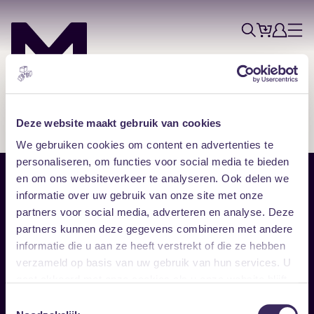
Tickets
Account
Progr
Menu
Zoek
Skip navigatie
Deze website maakt gebruik van cookies
We gebruiken cookies om content en advertenties te
personaliseren, om functies voor social media te bieden
en om ons websiteverkeer te analyseren. Ook delen we
Sitemap
informatie over uw gebruik van onze site met onze
partners voor social media, adverteren en analyse. Deze
Home
Disclaimer
partners kunnen deze gegevens combineren met andere
Vrijwilligers
Toegankelijkheid
informatie die u aan ze heeft verstrekt of die ze hebben
Verhuur
Privacy & cookies
Follow
verzameld op basis van uw gebruik van hun services. U
gaat akkoord met onze cookies als u onze website blijft
gebruiken.
Facebook
Instagram
LinkedIn
Toestemmingsselectie