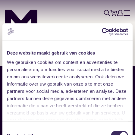
Tickets
Account
Progr
Menu
Zoek
Skip navigatie
Deze website maakt gebruik van cookies
We gebruiken cookies om content en advertenties te
personaliseren, om functies voor social media te bieden
en om ons websiteverkeer te analyseren. Ook delen we
Sitemap
informatie over uw gebruik van onze site met onze
partners voor social media, adverteren en analyse. Deze
Home
Disclaimer
partners kunnen deze gegevens combineren met andere
Vrijwilligers
Toegankelijkheid
informatie die u aan ze heeft verstrekt of die ze hebben
Verhuur
Privacy & cookies
Follow
verzameld op basis van uw gebruik van hun services. U
gaat akkoord met onze cookies als u onze website blijft
gebruiken.
Facebook
Instagram
LinkedIn
Toestemmingsselectie