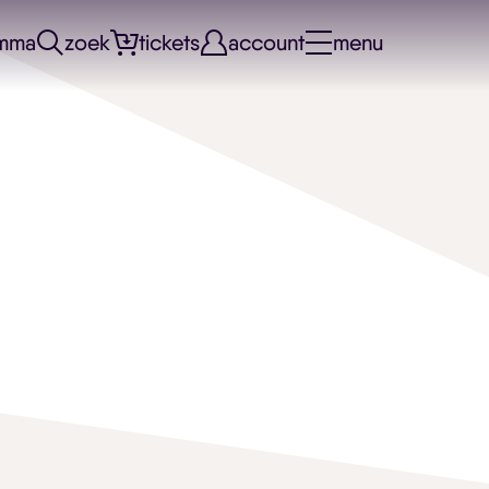
mma
zoek
tickets
account
menu