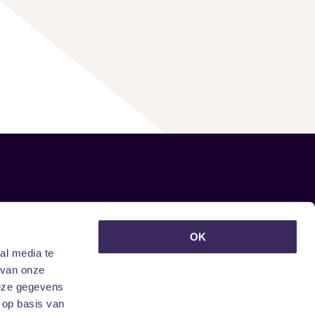
euwsbrief ontvangen?
OK
al media te
 van onze
deze gegevens
 op basis van