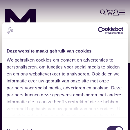
Tickets
Account
Progr
Menu
Zoek
Skip navigatie
Deze website maakt gebruik van cookies
We gebruiken cookies om content en advertenties te
personaliseren, om functies voor social media te bieden
en om ons websiteverkeer te analyseren. Ook delen we
Sitemap
informatie over uw gebruik van onze site met onze
partners voor social media, adverteren en analyse. Deze
Home
Disclaimer
partners kunnen deze gegevens combineren met andere
Vrijwilligers
Toegankelijkheid
informatie die u aan ze heeft verstrekt of die ze hebben
Verhuur
Privacy & cookies
Follow
verzameld op basis van uw gebruik van hun services. U
gaat akkoord met onze cookies als u onze website blijft
gebruiken.
Facebook
Instagram
LinkedIn
Toestemmingsselectie