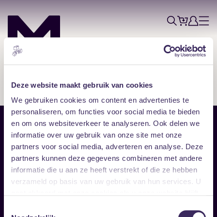
Tickets
Account
Progr
Menu
Zoek
Skip navigatie
Deze website maakt gebruik van cookies
We gebruiken cookies om content en advertenties te
personaliseren, om functies voor social media te bieden
en om ons websiteverkeer te analyseren. Ook delen we
Sitemap
informatie over uw gebruik van onze site met onze
partners voor social media, adverteren en analyse. Deze
Home
Disclaimer
partners kunnen deze gegevens combineren met andere
Vrijwilligers
Toegankelijkheid
informatie die u aan ze heeft verstrekt of die ze hebben
Verhuur
Privacy & cookies
Follow
verzameld op basis van uw gebruik van hun services. U
gaat akkoord met onze cookies als u onze website blijft
gebruiken.
Facebook
Instagram
LinkedIn
Toestemmingsselectie