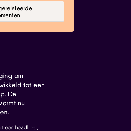
gerelateerde
ementen
eging om
wikkeld tot een
ap. De
 vormt nu
en.
t een headliner,