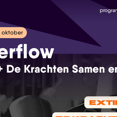
progra
 oktober
erflow
 + De Krachten Samen e
Skip navigatie