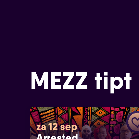
MEZZ tipt
za 12 sep
Arrested