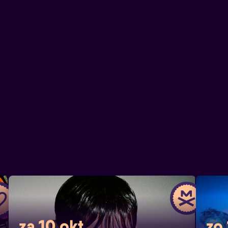
za 10 okt
zo 