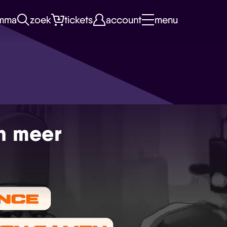
mma
zoek
tickets
account
menu
n meer