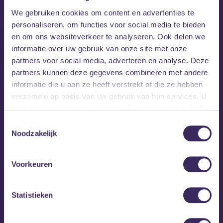
MEZZ tipt
We gebruiken cookies om content en advertenties te
personaliseren, om functies voor social media te bieden
en om ons websiteverkeer te analyseren. Ook delen we
informatie over uw gebruik van onze site met onze
partners voor social media, adverteren en analyse. Deze
partners kunnen deze gegevens combineren met andere
informatie die u aan ze heeft verstrekt of die ze hebben
verzameld op basis van uw gebruik van hun services. U
gaat akkoord met onze cookies als u onze website blijft
gebruiken.
Toestemmingsselectie
Noodzakelijk
Voorkeuren
vr 28 aug
Statistieken
40UP