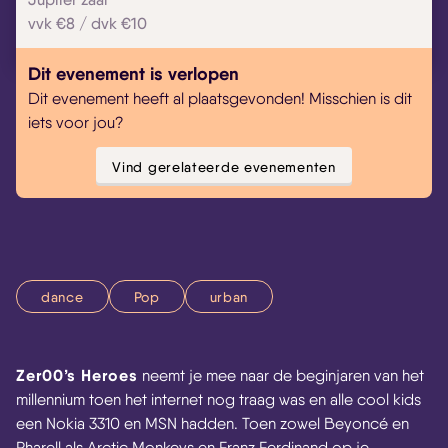
vvk €8 / dvk €10
Dit evenement is verlopen
Dit evenement heeft al plaatsgevonden! Misschien is dit
iets voor jou?
Vind gerelateerde evenementen
dance
Pop
urban
Zer00’s Heroes
neemt je mee naar de beginjaren van het
millennium toen het internet nog traag was en alle cool kids
een Nokia 3310 en MSN hadden. Toen zowel Beyoncé en
Pharell als Arctic Monkeys en Franz Ferdinand op je