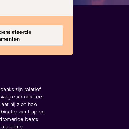
gerelateerde
ementen
anks zijn relatief
de weg daar naartoe.
aat hij zien hoe
binatie van trap en
 dromerige beats
 als échte