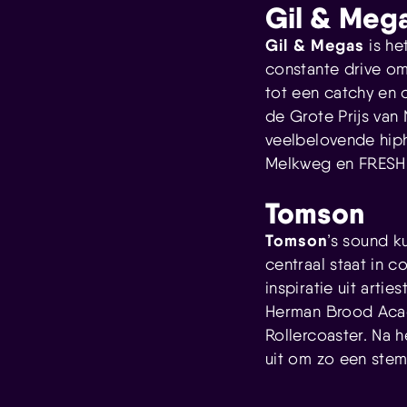
Gil & Meg
Gil & Megas
is he
constante drive o
tot een catchy en 
de Grote Prijs va
veelbelovende hiph
Melkweg en FRESH zi
Tomson
Tomson
’s sound k
centraal staat in c
inspiratie uit arti
Herman Brood Academ
Rollercoaster. Na h
uit om zo een ste