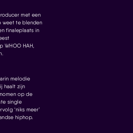
 producer met een
p weet te blenden
 finaleplaats in
eest
g op WHOO HAH,
n.
aarin melodie
 haalt zijn
ngenomen op de
te single
rvolg ‘niks meer’
andse hiphop.