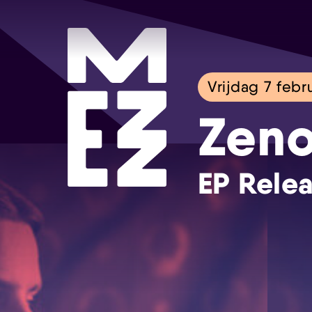
Vrijdag 7 febr
Zen
EP Rele