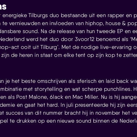
as
t energieke Tilburgs duo bestaande uit een rapper en
m te vernieuwden en invloeden van hiphop, house & po
dansbare sound. Na de release van hun tweede EP en een
n Nederland werd het duo door 3voor12 benoemd als ‘M
op-act ooit uit Tilburg’. Met de nodige live-ervarin
jn de heren in staat om elke tent op zijn kop te zette
un je het beste omschrijven als sferisch en laid back w
ombinatie met storytelling en wat scherpe punchlines. Hij
esten als Post Malone, 6lack en Mac Miller. Nu is hij aa
ie en gaat het hard. In juli presenteerde hij zijn eers
et succes van dit nummer bracht hij in november het ve
mpel te drukken op een nieuwe sound binnen de Nederl