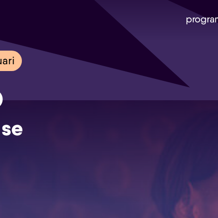
progra
uari
o
ase